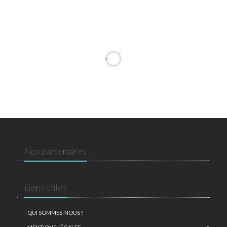
Nos partenaires
Liens utiles
QUI SOMMES-NOUS ?