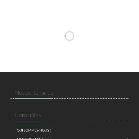
Nos partenaires
Liens utiles
QUI SOMMES-NOUS ?