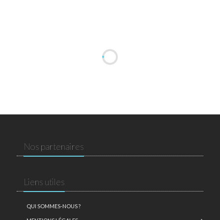
Nos partenaires
Liens utiles
QUI SOMMES-NOUS ?