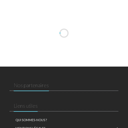
Nos partenaires
Liens utiles
QUI SOMMES-NOUS ?