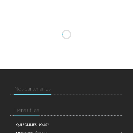
Nos partenaires
Liens utiles
QUI SOMMES-NOUS ?