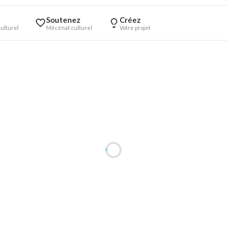
Soutenez
Créez
ulturel
Mécénat culturel
Votre projet