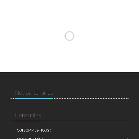
Nos partenaires
Liens utiles
QUI SOMMES-NOUS ?