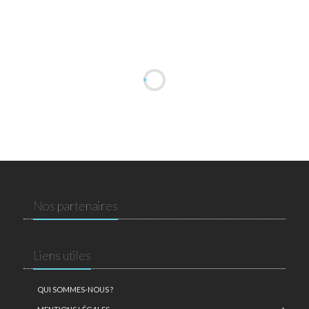
Nos partenaires
Liens utiles
QUI SOMMES-NOUS ?