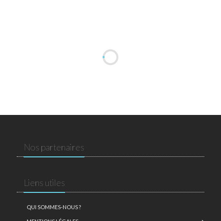
Nos partenaires
Liens utiles
QUI SOMMES-NOUS ?