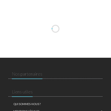
Nos partenaires
Liens utiles
QUI SOMMES-NOUS ?