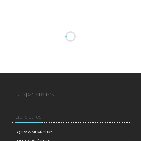
Nos partenaires
Liens utiles
QUI SOMMES-NOUS ?