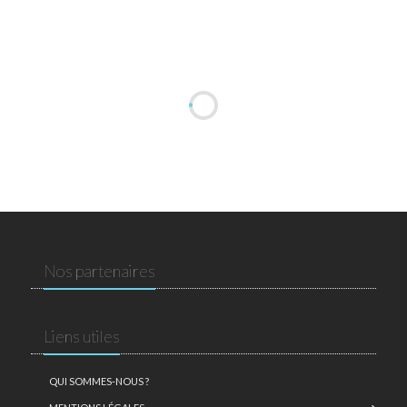
Nos partenaires
Liens utiles
QUI SOMMES-NOUS ?