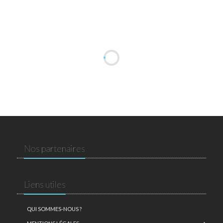
Nos partenaires
Liens utiles
QUI SOMMES-NOUS ?