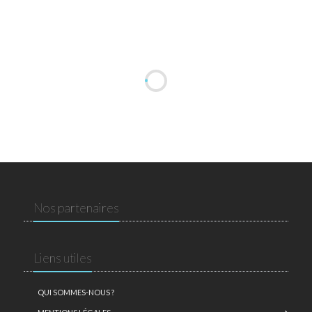
Nos partenaires
Liens utiles
QUI SOMMES-NOUS ?