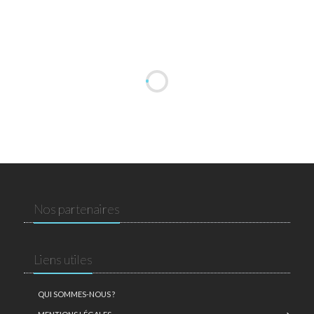
Nos partenaires
Liens utiles
QUI SOMMES-NOUS ?