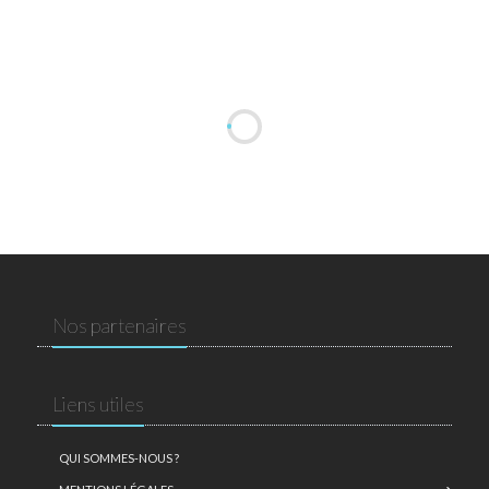
Nos partenaires
Liens utiles
QUI SOMMES-NOUS ?