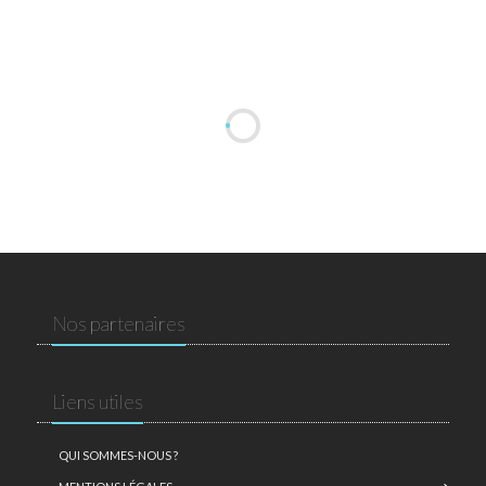
Nos partenaires
Liens utiles
QUI SOMMES-NOUS ?