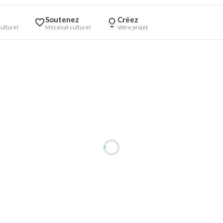
Soutenez
Créez
ulturel
Mécénat culturel
Votre projet