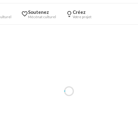
Soutenez
Créez
ulturel
Mécénat culturel
Votre projet