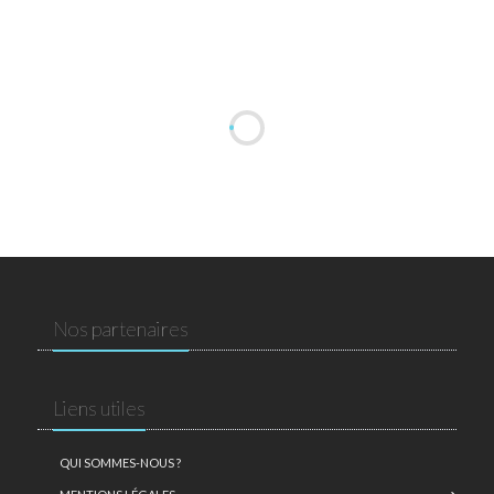
Nos partenaires
Liens utiles
QUI SOMMES-NOUS ?