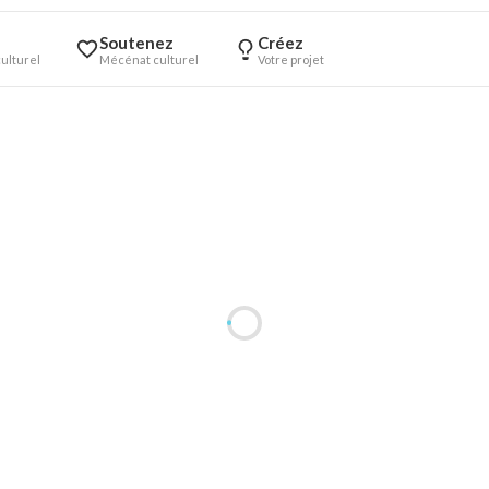
Soutenez
Créez
ulturel
Mécénat culturel
Votre projet