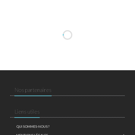
Nos partenaires
Liens utiles
QUI SOMMES-NOUS ?