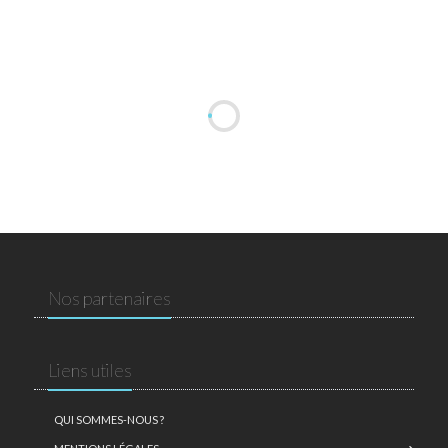
Nos partenaires
Liens utiles
QUI SOMMES-NOUS ?