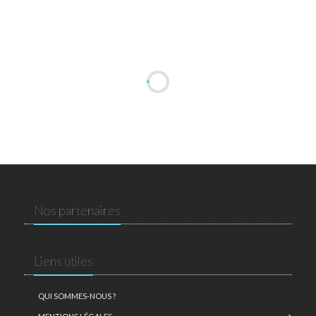
Nos partenaires
Liens utiles
QUI SOMMES-NOUS ?