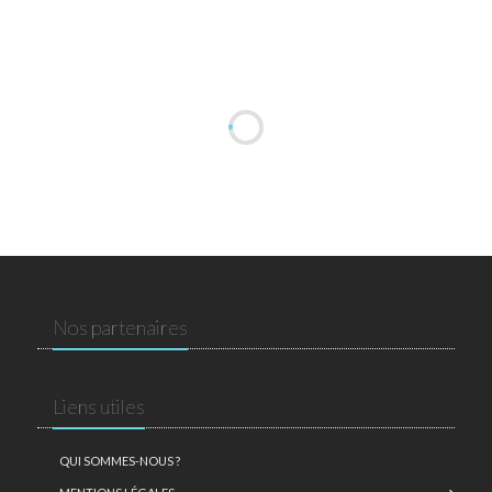
Nos partenaires
Liens utiles
QUI SOMMES-NOUS ?