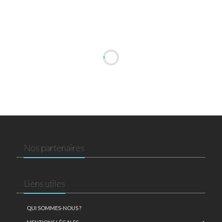
Nos partenaires
Liens utiles
QUI SOMMES-NOUS ?