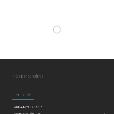
Nos partenaires
Liens utiles
QUI SOMMES-NOUS ?