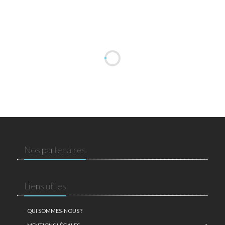
Nos partenaires
Liens utiles
QUI SOMMES-NOUS ?