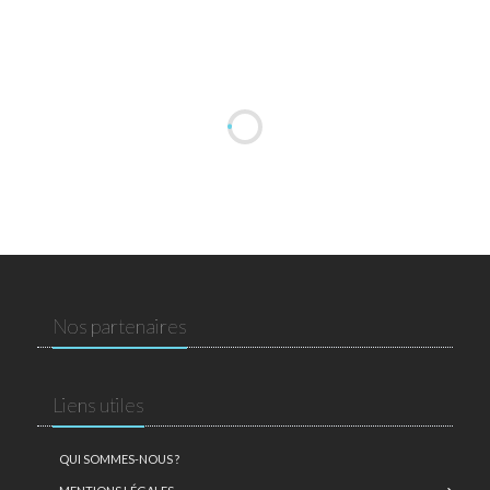
Nos partenaires
Liens utiles
QUI SOMMES-NOUS ?