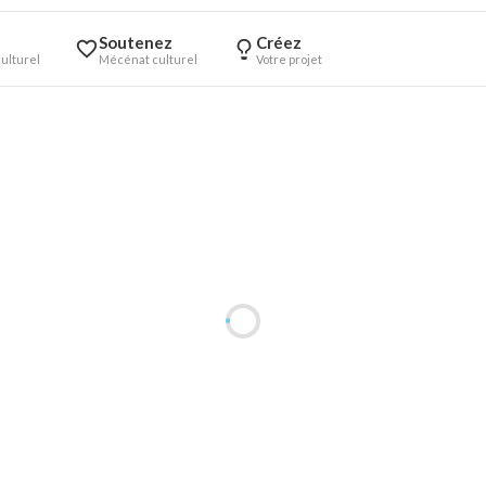
Soutenez
Créez
ulturel
Mécénat culturel
Votre projet