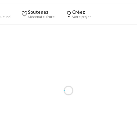
Soutenez
Créez
ulturel
Mécénat culturel
Votre projet