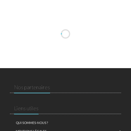
Nos partenaires
Liens utiles
QUI SOMMES-NOUS ?