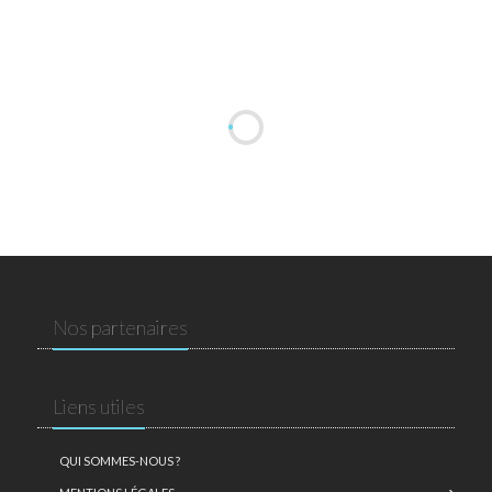
Nos partenaires
Liens utiles
QUI SOMMES-NOUS ?