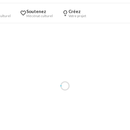
Soutenez
Créez
ulturel
Mécénat culturel
Votre projet