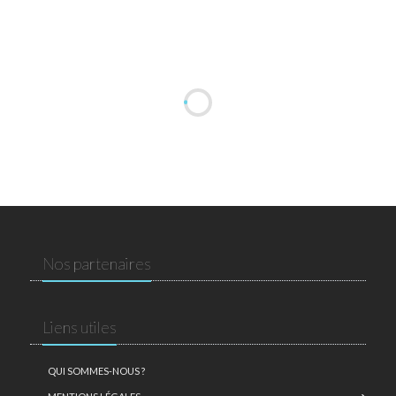
Nos partenaires
Liens utiles
QUI SOMMES-NOUS ?