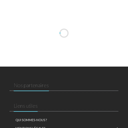
Nos partenaires
Liens utiles
QUI SOMMES-NOUS ?