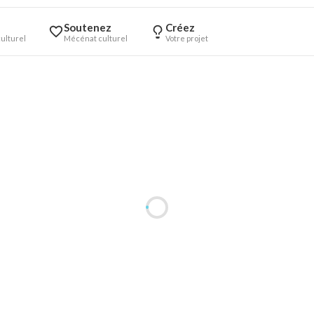
Soutenez
Créez
ulturel
Mécénat culturel
Votre projet