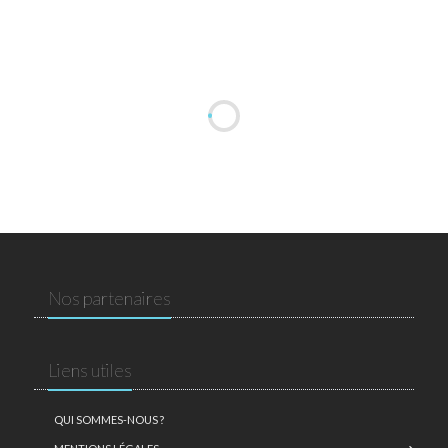
Nos partenaires
Liens utiles
QUI SOMMES-NOUS ?