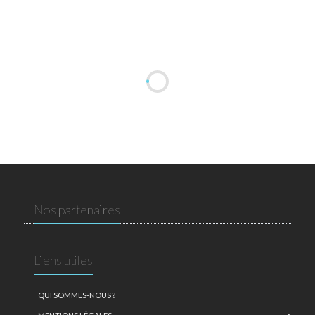
Nos partenaires
Liens utiles
QUI SOMMES-NOUS ?