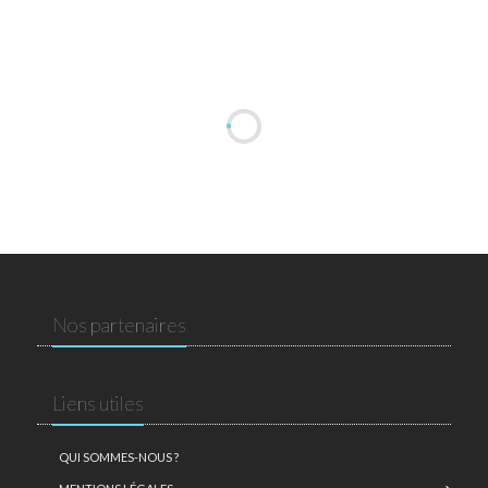
Nos partenaires
Liens utiles
QUI SOMMES-NOUS ?