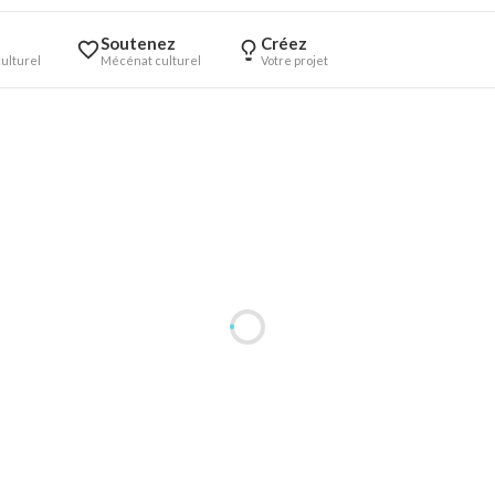
Soutenez
Créez
ulturel
Mécénat culturel
Votre projet