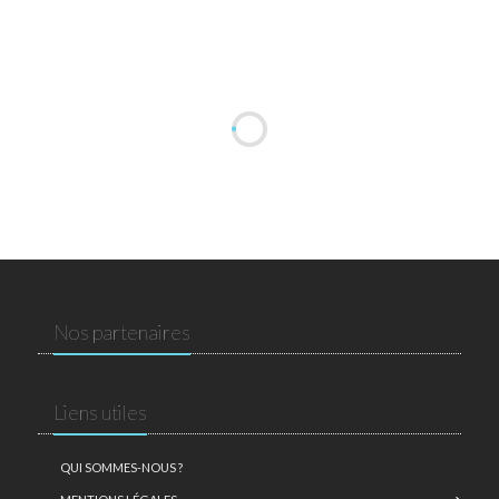
Nos partenaires
Liens utiles
QUI SOMMES-NOUS ?