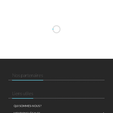
Nos partenaires
Liens utiles
QUI SOMMES-NOUS ?