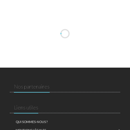
Nos partenaires
Liens utiles
QUI SOMMES-NOUS ?