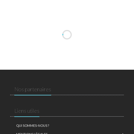
Nos partenaires
Liens utiles
QUI SOMMES-NOUS ?