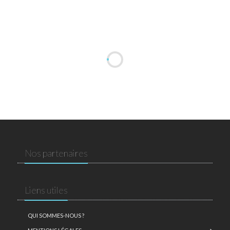
Nos partenaires
Liens utiles
QUI SOMMES-NOUS ?