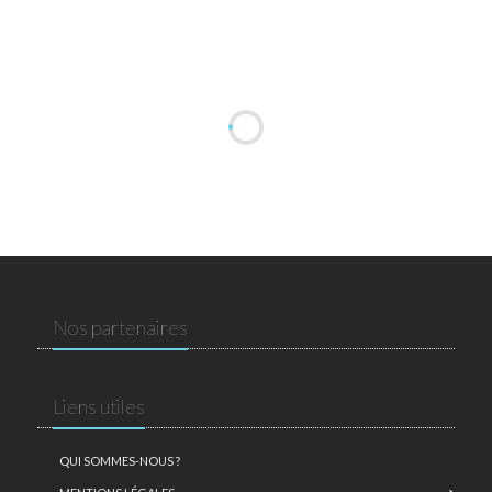
Nos partenaires
Liens utiles
QUI SOMMES-NOUS ?