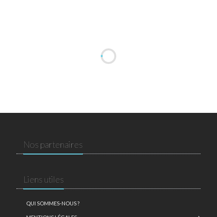
Nos partenaires
Liens utiles
QUI SOMMES-NOUS ?