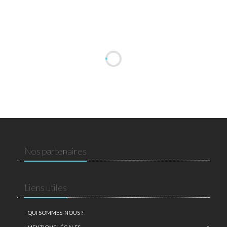
Nos partenaires
Liens utiles
QUI SOMMES-NOUS ?