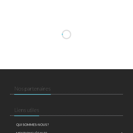
Nos partenaires
Liens utiles
QUI SOMMES-NOUS ?